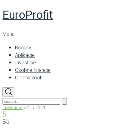
EuroProfit
Menu
Bonusy
Aplikácie
Investície
Osobné financie
O peniazoch
Investície
22. 5. 2025
5
35