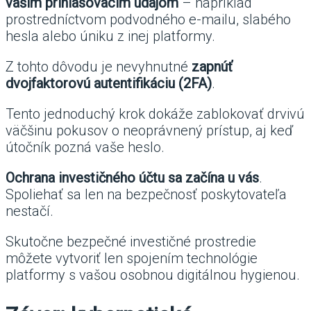
vašim prihlasovacím údajom
– napríklad
prostredníctvom podvodného e-mailu, slabého
hesla alebo úniku z inej platformy.
Z tohto dôvodu je nevyhnutné
zapnúť
dvojfaktorovú autentifikáciu (2FA)
.
Tento jednoduchý krok dokáže zablokovať drvivú
väčšinu pokusov o neoprávnený prístup, aj keď
útočník pozná vaše heslo.
Ochrana investičného účtu sa začína u vás
.
Spoliehať sa len na bezpečnosť poskytovateľa
nestačí.
Skutočne bezpečné investičné prostredie
môžete vytvoriť len spojením technológie
platformy s vašou osobnou digitálnou hygienou.