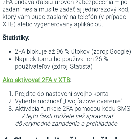
2FA pridáva ďalšiu úroveň zabezpečenia – po
zadaní hesla musíte zadať aj jednorazový kód,
ktorý vám bude zaslaný na telefón (v prípade
XTB) alebo vygenerovaný aplikáciou.
Štatistiky:
2FA blokuje až 96 % útokov (zdroj: Google)
Napriek tomu ho používa len 26 %
používateľov (zdroj: Statista)
Ako aktivovať 2FA v XTB
:
Prejdite do nastavení svojho konta
Vyberte možnosť „Dvojfázové overenie“.
Aktivácia funkcie 2FA pomocou kódu SMS
– V tejto časti môžete tiež spravovať
dôveryhodné zariadenia a prehliadače