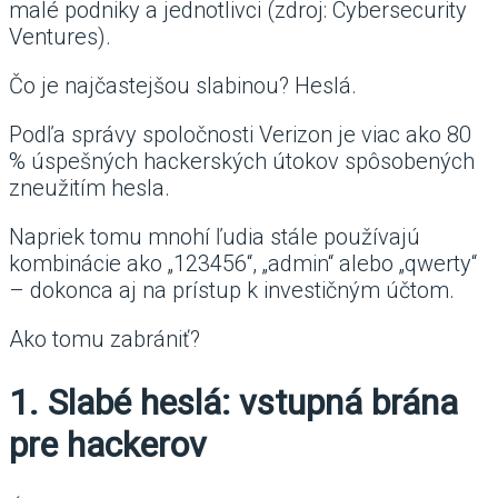
malé podniky a jednotlivci (zdroj: Cybersecurity
Ventures).
Čo je najčastejšou slabinou? Heslá.
Podľa správy spoločnosti Verizon je viac ako 80
% úspešných hackerských útokov spôsobených
zneužitím hesla.
Napriek tomu mnohí ľudia stále používajú
kombinácie ako „123456“, „admin“ alebo „qwerty“
– dokonca aj na prístup k investičným účtom.
Ako tomu zabrániť?
1. Slabé heslá: vstupná brána
pre hackerov