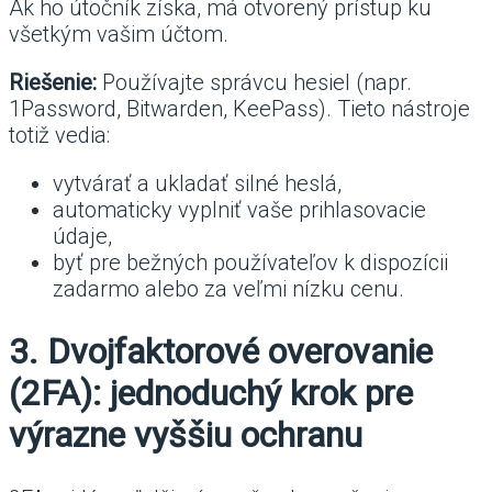
Ak ho útočník získa, má otvorený prístup ku
všetkým vašim účtom.
Riešenie:
Používajte správcu hesiel (napr.
1Password, Bitwarden, KeePass). Tieto nástroje
totiž vedia:
vytvárať a ukladať silné heslá,
automaticky vyplniť vaše prihlasovacie
údaje,
byť pre bežných používateľov k dispozícii
zadarmo alebo za veľmi nízku cenu.
3. Dvojfaktorové overovanie
(2FA): jednoduchý krok pre
výrazne vyššiu ochranu