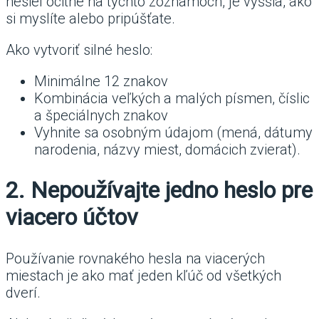
hesiel ocitne na týchto zoznamoch, je vyššia, ako
si myslíte alebo pripúšťate.
Ako vytvoriť silné heslo:
Minimálne 12 znakov
Kombinácia veľkých a malých písmen, číslic
a špeciálnych znakov
Vyhnite sa osobným údajom (mená, dátumy
narodenia, názvy miest, domácich zvierat).
2. Nepoužívajte jedno heslo pre
viacero účtov
Používanie rovnakého hesla na viacerých
miestach je ako mať jeden kľúč od všetkých
dverí.