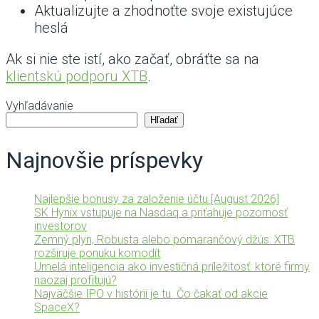
Aktualizujte a zhodnoťte svoje existujúce
heslá
Ak si nie ste istí, ako začať, obráťte sa na
klientskú podporu XTB
.
Vyhľadávanie
Hľadať
Najnovšie príspevky
Najlepšie bonusy za založenie účtu [August 2026]
SK Hynix vstupuje na Nasdaq a priťahuje pozornosť
investorov
Zemný plyn, Robusta alebo pomarančový džús: XTB
rozširuje ponuku komodít
Umelá inteligencia ako investičná príležitosť: ktoré firmy
naozaj profitujú?
Najväčšie IPO v histórii je tu. Čo čakať od akcie
SpaceX?