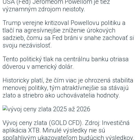
USA (Fed) Jeromeom Powellom je tiež
významným zdrojom neistoty.
Trump verejne kritizoval Powellovu politiku a
tlačí na agresívnejšie zníženie úrokových
sadzieb, čomu sa Fed bráni v snahe zachovať si
svoju nezávislosť.
Tento politický tlak na centrálnu banku otriasa
dôverou v americký dolár.
Historicky platí, že čím viac je ohrozená stabilita
menovej politiky, tým atraktívnejšie sa stávajú
zlato a striebro ako uchovávatelia hodnoty.
Vývoj ceny zlata (GOLD CFD). Zdroj: Investičná
aplikácia XTB. Minulé výsledky nie sú
spoľahlivým ukazovateľom budúcich výsledkov.