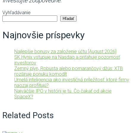
Investujte zodpovedne.
Vyhľadávanie
Hľadať
Najnovšie príspevky
Najlepšie bonusy za založenie účtu [August 2026]
SK Hynix vstupuje na Nasdaq a priťahuje pozornosť
investorov
Zemný plyn, Robusta alebo pomarančový džús: XTB
rozširuje ponuku komodít
Umelá inteligencia ako investičná príležitosť: ktoré firmy
naozaj profitujú?
Najväčšie IPO v histórii je tu. Čo čakať od akcie
SpaceX?
Related Posts