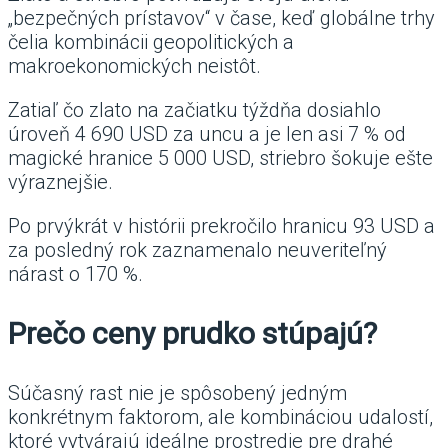
„bezpečných prístavov“ v čase, keď globálne trhy
čelia kombinácii geopolitických a
makroekonomických neistôt.
Zatiaľ čo zlato na začiatku týždňa dosiahlo
úroveň 4 690 USD za uncu a je len asi 7 % od
magické hranice 5 000 USD, striebro šokuje ešte
výraznejšie.
Po prvýkrát v histórii prekročilo hranicu 93 USD a
za posledný rok zaznamenalo neuveriteľný
nárast o 170 %.
Prečo ceny prudko stúpajú?
Súčasný rast nie je spôsobený jedným
konkrétnym faktorom, ale kombináciou udalostí,
ktoré vytvárajú ideálne prostredie pre drahé