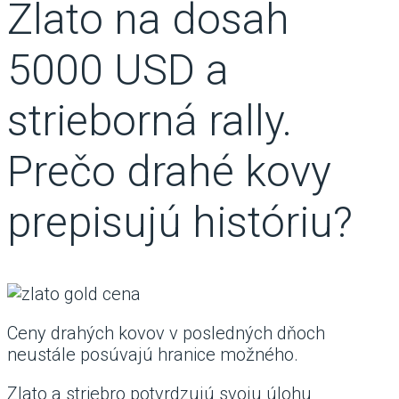
Zlato na dosah
5000 USD a
strieborná rally.
Prečo drahé kovy
prepisujú históriu?
Ceny drahých kovov v posledných dňoch
neustále posúvajú hranice možného.
Zlato a striebro potvrdzujú svoju úlohu